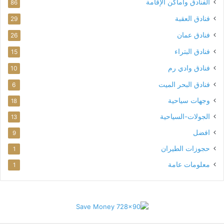
الفنادق واماكن الإقامة
86
فنادق العقبة
29
فنادق عمان
26
فنادق البتراء
15
فنادق وادي رم
10
فنادق البحر الميت
6
وجهات سياحية
18
الجولات-السياحية
13
افضل
9
حجوزات الطيران
1
معلومات عامة
1