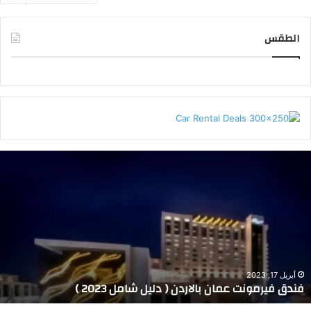
الطقس
AMMAN WEATHER
ف
ن
د
ق
ف
ي
ر
م
و
أبريل 17, 2023
فندق فيرمونت عمان بالاردن ( دليل شامل 2023 )
ن
ت