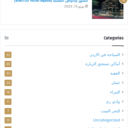
فندق براتوس العقبة [BRATUS Hotel Aqaba]
0
يونيو 13, 2023
2
3
)
Categories
السياحة في الاردن
32
أماكن تستحق الزيارة
88
العقبة
30
عمان
24
البتراء
16
وادي رم
11
البحر الميت
7
Uncategorized
25