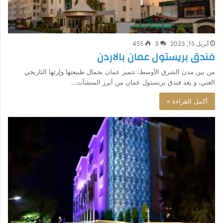
أبريل 15, 2023
3
455
فندق بريستول عمان بالاردن
من بين مدن الشرق الأوسط، تتميز عمان بجمال طبيعتها وإرثها التاريخي
الغني، و يعد فندق بريستول عمان من أبرز المنشآت…
أكمل القراءة »