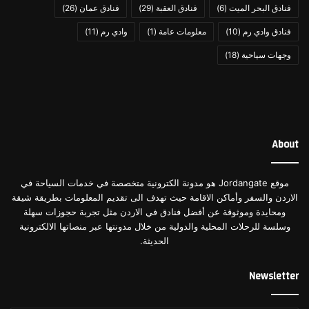
فنادق البحر الميت
(6)
فنادق العقبة
(29)
فنادق عمان
(26)
موعد تسجيل الوصول والمغادرة:
والتي تكون عند الساعة ٢
فنادق وادي رم
(10)
معلومات عامة
(1)
وادي رم
(11)
مساءً لعملية الوصول وعند الساعة ١٢ مساءً لعملية المُغادرة.
وجهات سياحية
(18)
الأمَان والحِماية:
يهتم الفندق بحماية ضُيوفه وأمانه لذا فهو
يقدم خدمة الأمن على مدار ٢٤ ساعة ويضم أنظمة الإنذار
المُبكر وجهاز كاشِف أول أكسيد الكربون.
سياسات الترحيب بالأطفال:
يُرحب الفُندق بالأطفال ويُوفر
لمن هم دون السنتين أسرّة مجانية عند الطلب.
About
سياسة الدفع:
يتيح الفندق الدفع عبر بطاقات الائتمان المُتعددة
أو الدفع نقداً بشكل مُباشر، ويحتفظ بجزء من المال لحين
موقع Jordangate هو مدونة الكترونية متخصصة في خدمات السياحة في
تسجيل وصولك لضمانِ حقوقه.
الاردن والسفر وأماكن الاقامة حيث تهدف الى تقديم المعلومات بطريقة شيقة
سياسات أخرى:
تتمثل في السماح للضيوف باصطحاب
ومحايدة وموثوقة عن أفضل فنادق في الاردن مثل تجربة حجوزات سهلة
وسلسة للرحلات المحلية والدولية من خلال مدونتها عبر منصاتها الالكترونية
الحيوانات الأليفة والسماح للشريكين غير المتزوجين بالدخول
الحديثة.
والحجز بدون الحاجة إلى إثبات عقد زواج.
Newsletter