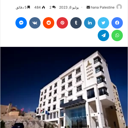
hana Palestine
أ
يوليو 6, 2023
2
484
5 دقائق
ر
فيسبوك
تويتر
لينكدإن
‏Tumblr
بينتيريست
‏Reddit
‏VKontakte
ماسنجر
س
ل
واتساب
تيلقرام
ب
ر
ي
د
ا
إ
ل
ك
ت
ر
و
ن
ي
ا