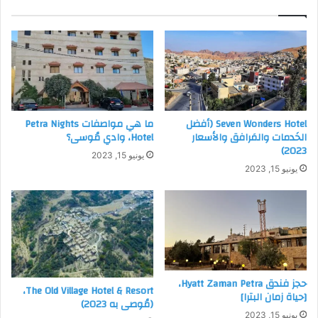
عن الحمّام الخاصّ المزود بلوازم الاستحمام المجانيّة ومنطقة
جلوس أنيقة وآلة خاصّة لصنع الشاي والقهوة.
غرف قياسيّة ثُلاثيّة:
تضم هذه الغرف ثلاثة أسرّة فردية تتسع
لثلاثة أشخاص وهي مناسبة جداً للأصدقاء أو العائِلات المكونة
من ثلاثة أفراد، كما أنها مُزوّدة بتلفاز حديث وتكييف هواء وآلة
اسبريو مع توفّر بياضات للأسرة المُريحة وحماّم خاص مُجهز
Seven Wonders Hotel (أفضل
ما هي مواصفات Petra Nights
بكل ما يلزمك، وتتميز بأنها تمنحك إطلالة ساحرة على المكان
الخَدمات والمَرافق والأسعار
Hotel، وادي مُوسى؟
المُحيط.
2023)
يونيو 15, 2023
يونيو 15, 2023
اقرأ أيضاً:
مميزات فندق ماريوت البتراء Petra Marriott Hotel
حجز فندق Hyatt Zaman Petra،
The Old Village Hotel & Resort،
[حياة زمان البترا]
(مُوصى به 2023)
يونيو 15, 2023