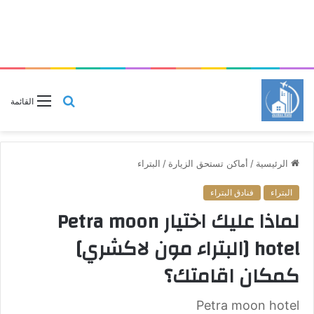
بحث
القائمة
عن
الرئيسية
/
أماكن تستحق الزيارة
/
البتراء
البتراء
فنادق البتراء
لماذا عليك اختيار Petra moon
hotel [البتراء مون لاكشري]
كمكان اقامتك؟
Petra moon hotel