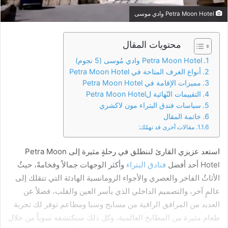
Petra Moon Hotel وادي موسى
محتويات المقال
Petra Moon Hotel وادي مُوسى (5 نجوم)
أنواع الغرف المتاحة في Petra Moon Hotel
مميزات الإقامة في Petra Moon Hotel
التقييمات النّهائية لPetra Moon Hotel
سياسات فندق البتراء مون لاكشري
خاتمة المقال
مقالات أخرى قد تهمّك:
استعد عزيزي القارئ لننطلق في رحلةٍ مثيرة إلى Petra Moon
Hotel أحد أفضل
فنادق البتراء
وأكثر الوجهات جمالاً وفخامةً، حيثُ
الأثاثُ الفاخر والعصري والأجواء الرومانسية الهادئة التي تنقلك إلى
عالمٍ آخر، والتصميم الداخلي الذي يأسر العين والقلب، فضلاً عن
العديد من المرافق الراقية من مسابح وسبا ومطاعم توفر لك تجربة
طعام مثيرة من المطابخ العالمية، وكل ذلك سنكتشفه سوياً من خلال