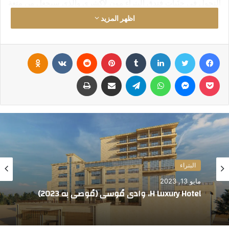
التجول في جنَبات فندق البتراء مون لاكشري والذي سيجعل من متعة
السياحة في البتراء لا تُضاهيها متعة، تابع القراءة لتعرفَ المزيد.
اظهر المزيد
اكتشف افضل اسعار الفنادق - خصومات مميزه-
فيسبوك
تويتر
لينكدإن
‏Tumblr
بينتيريست
‏Reddit
‏VKontakte
Odnoklassniki
بوكيت
ماسنجر
واتساب
تيلقرام
مشاركة عبر البريد
طباعة
Petra Moon Hotel وادي مُوسى (5
البتراء
نجوم)
مايو 13, 2023
H Luxury Hotel، وادي مُوسى (مُوصى به 2023)
يقع Petra Moon Hotel في وادي موسى على بُعد ٢٠ متر فقط من
البتراء الأثرية ما يعني أنه يمكنك الوصول إليها خلال دقيقتين سيراً