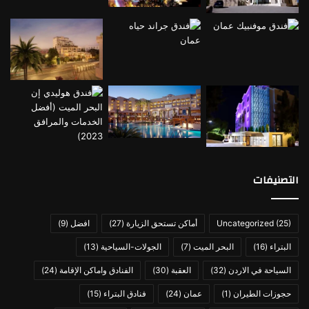
مسبح Petra Moon Hotel
سياسات فندق البتراء مون لاكشري
التصنيفات
يتميز Petra Moon Hotel بسياساتِه وإجراءاتِه الصارِمة التي وُضعت
(25)
Uncategorized
أماكن تستحق الزيارة
(27)
افضل
(9)
للحِفاظ على النِظام والأمن وتوفير الحِماية الكاملة والخصوصية
البتراء
(16)
البحر الميت
(7)
الجولات-السياحية
(13)
للضيوف، ومن هذه السياسات:
السياحة في الاردن
(32)
العقبة
(30)
الفنادق واماكن الإقامة
(24)
تذاكر طيران رخيصة - افضل الاسعار -
حجوزات الطيران
(1)
عمان
(24)
فنادق البتراء
(15)