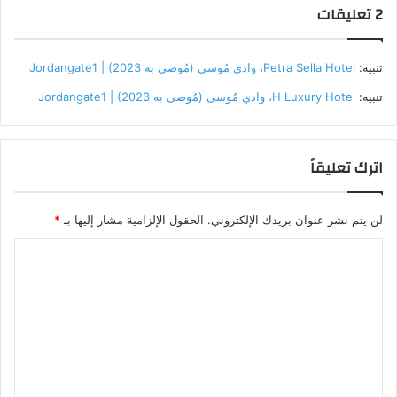
‫2 تعليقات
تنبيه:
Petra Sella Hotel، وادي مُوسى (مُوصى به 2023) | Jordangate1
تنبيه:
H Luxury Hotel، وادي مُوسى (مُوصى به 2023) | Jordangate1
اترك تعليقاً
لن يتم نشر عنوان بريدك الإلكتروني.
الحقول الإلزامية مشار إليها بـ
*
ا
ل
صالة استقبال الضيوف في petra moon hotel
ت
أنواع الغرف المتاحة في Petra
ع
ل
Moon Hotel
ي