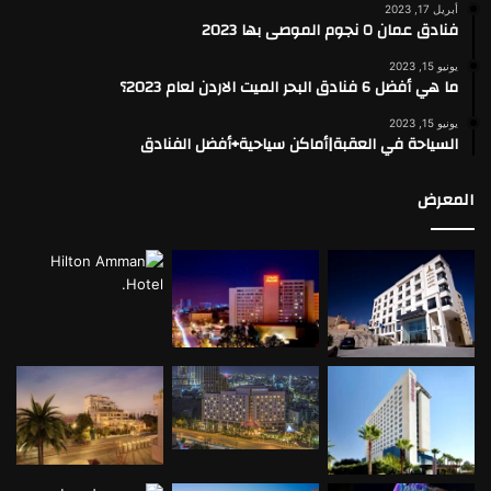
أنشطة ترفيهيّة متنوعة:
يتوفر أنشطة مختلفة بما في
أبريل 17, 2023
فنادق عمان ٥ نجوم الموصى بها 2023
ذلك المَشي لمسافاتٍ طويلة وسهْرات العَشاء المُميّزة
وحلقات خاصّة للتعرّف على الثقافة المحليّة، بالإضافةِ إلى
يونيو 15, 2023
ما هي أفضل 6 فنادق البحر الميت الاردن لعام 2023؟
حفْلاتِ الشّواء المُثيرة والمليئة بالمرح والمُتعة مع مرافق
خاصّة بالشواء.
يونيو 15, 2023
السياحة في العقبة|أماكن سياحية+أفضل الفنادق
مَرافق عصريَّة:
منها مواقف السّيارات المجانيّة ومرافق خاصّة
بذوي الهِمم، مع صالون خاص بالتجميل والعناية بالشَّعر ومكتب
المعرض
خاص بصرف وتحويل العُملات.