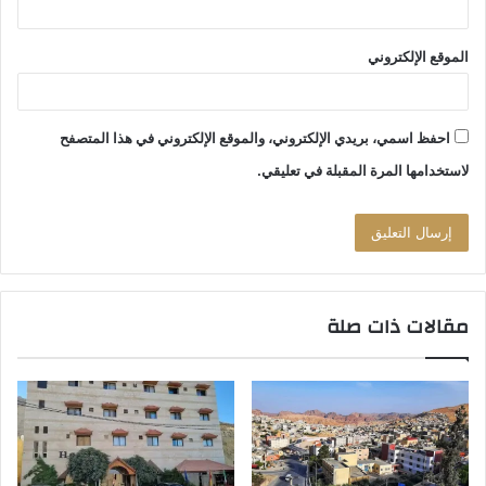
Rum Bubble Luxotel
الموقع الإلكتروني
يُتيح لك فندق Wadi Rum Bubble Luxotel نوعيْنِ من أماكِن الإقامةِ
الفاخِرة والتي تضمنُ لك راحةً وخصوصيّةً لا مثيل لها، وهذه الأنواع
تتمثّل في:
احفظ اسمي، بريدي الإلكتروني، والموقع الإلكتروني في هذا المتصفح
لاستخدامها المرة المقبلة في تعليقي.
١- جناح بابيل كينغ
يضمُّ هذا الجناح غرفةً فاخرة بسرير كبير جداً يتّسعُ لشخصين مع
سرير على شَكل أريكة وجهاز تكييف الهَواء وأريكَة مُريحة للجُلوس،
بالإضافةِ إلى ميني بَار ومنطقَة خاصّة لتناول الطّعام وآلة خاصّة لصنع
الشّاي والقَهْوة وحمّام خاص مُزوّد بأدوات الاستحمَام.
مقالات ذات صلة
تصلُ مساحة هذا الجَناح إلى ١٢٠ متر مربّع ويضمُّ ترّاساً خارجياً به
حوض جاكوزي ساخِن مع كراسي اسْتِرخاء ومَساحة خاصّة بالجناح
مُنعزلة عن بقيّة الأجنحة.
كما أن سعر هذا الجَناح يصل إلى ٢٧٩ دينار أردنيّ يشمل وجبتي