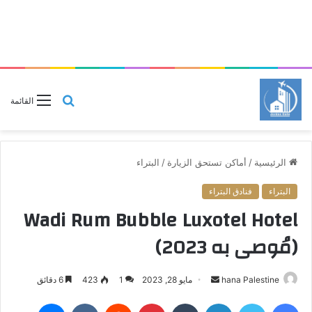
بحث
القائمة
عن
الرئيسية
/
أماكن تستحق الزيارة
/
البتراء
البتراء
فنادق البتراء
Wadi Rum Bubble Luxotel Hotel
(مُوصى به 2023)
hana Palestine
أ
مايو 28, 2023
1
423
6 دقائق
ر
فيسبوك
تويتر
لينكدإن
‏Tumblr
بينتيريست
‏Reddit
‏VKontakte
ماسنجر