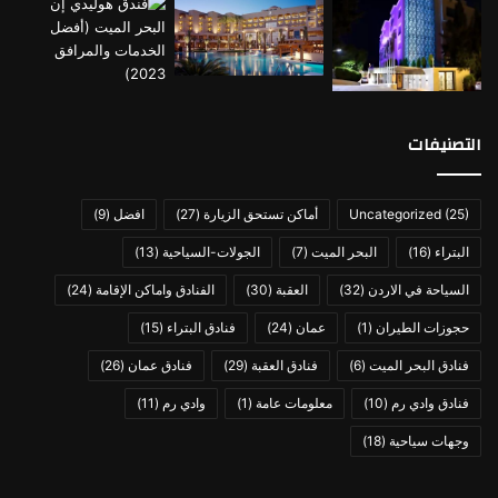
مطعم فندق wadi rum bubble luxotel
التصنيفات
التقييمات النهائيّة لفندق Wadi
(25)
Uncategorized
أماكن تستحق الزيارة
(27)
افضل
(9)
Rum Bubble Luxotel
البتراء
(16)
البحر الميت
(7)
الجولات-السياحية
(13)
السياحة في الاردن
(32)
العقبة
(30)
الفنادق واماكن الإقامة
(24)
من خِلال البحث عن تقييمات الفُندق والتعرّف على آراء الضيّوف
الذين سبق لَهُم تجربةُ الإقامة في فندق Wadi Rum Bubble
حجوزات الطيران
(1)
عمان
(24)
فنادق البتراء
(15)
Luxotel، تبيّن أنه قد حصل على تقييم 8.4 وذلك لِما يتمتّعُ به من
فنادق البحر الميت
(6)
فنادق العقبة
(29)
فنادق عمان
(26)
موقع مِثالي قريب من مَعالم البتراء التاريخيّة، مع الخِدمة المُمتازة
فنادق وادي رم
(10)
معلومات عامة
(1)
وادي رم
(11)
التي يُقدمها الفُندق من خلال مُوظفيه المُؤهلين حِرصاً على راحَة
الضيوف ورِضاهم، وإليك بعضاً من تقييمات الضيوف الحقيقيّة:
وجهات سياحية
(18)
“
التجربة في حد ذاتها ممتعة، ومناسبة لمن يبحث عن مكان