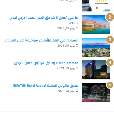
ا
أبريل 17, 2023
ل
اقرأ أيضاً:
فندق البتراء مون لاكشري وادي مُوسى (موصى به 2023)
ا
ر
ما هي أفضل 6 فنادق البحر الميت الاردن لعام
د
2023؟
ن
يونيو 15, 2023
(
د
السياحة في العقبة|أماكن سياحية+أفضل الفنادق
ل
يونيو 15, 2023
ي
ل
ش
Hilton amman [فندق هيلتون عمان الاردن]
ا
يونيو 29, 2023
م
ل
2
فندق براتوس العقبة [BRATUS Hotel Aqaba]
0
يونيو 13, 2023
2
3
)