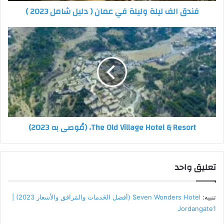
ساحرة وخلّابة على الجِبال المُحيطة بالفندق.
فندق الف ليلة وليلة في عمان ( دليل شامل 2023 )
و
ن
وقد تم تجهيز كل جَناح بأثاث مُريح وأنيق وأسرّة فاخِرة وواسعة
ي
ومُريحة، وتتوفر فيها جميع وسائل الرفاهية التي تحتَاجُها خلال فترةِ
إقامتك، بالإضافةِ إلى غرفة جُلوس تُطل على الترّاس الخارجي
المُلحق بالجناح مع حوض جاكوزي ساخن في الخَارج لأوقَات مليئة
بالانتِعاش.
فضلاً عن توفّر خدمات الإنترنت اللاسِلكي فائِق السرعة ومواقِف
السّيارات المجّانية وخِدمة الغُرف على مدار ٢٤ ساعة، بالإضافة إلى
The Old Village Hotel & Resort، (مُوصى به 2023)
خِدمة النقل إلى المَطار في الوقت المُحدد دون الخَوف من التأخر أو
الانتظَار لوقتٍ طويل.
تعليق واحد
تنبيه:
Seven Wonders Hotel (أفضل الخَدمات والمَرافق والأسعار 2023) |
Jordangate1