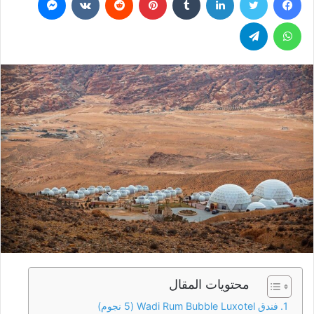
س
ل
واتساب
تيلقرام
ب
ر
ي
د
ا
إ
ل
ك
ت
ر
و
ن
ي
ا
محتويات المقال
فندق Wadi Rum Bubble Luxotel (5 نجوم)