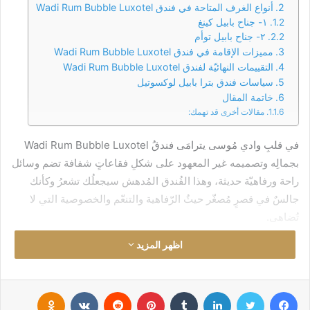
أنواع الغرف المتاحة في فندق Wadi Rum Bubble Luxotel
١- جناح بابيل كينغ
٢- جناح بابيل توأم
مميزات الإقامة في فندق Wadi Rum Bubble Luxotel
التقييمات النهائيّة لفندق Wadi Rum Bubble Luxotel
سياسات فندق بترا بابيل لوكسوتيل
خاتمة المقال
مقالات أخرى قد تهمك:
في قلبِ وادي مُوسى يترامَى فندقُ Wadi Rum Bubble Luxotel
بجمالِه وتصميمه غير المعهود على شكلِ فقاعاتٍ شفافة تضم وسائل
راحة ورفاهيّة حديثة، وهذا الفُندق المُدهش سيجعلُك تشعرُ وكأنك
جالسٌ في قصرٍ مُصغّر حيثُ الرّفاهية والتنعّم والخصوصية التي لا
تُضاهى.
اظهر المزيد
اكتشف افضل اسعار الفنادق - خصومات مميزه-
فيسبوك
تويتر
لينكدإن
‏Tumblr
بينتيريست
‏Reddit
‏VKontakte
Odnoklassniki