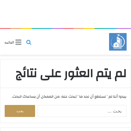
بحث
القائمة
عن
لم يتم العثور على نتائج
يبدوا أننا لم ’ نستطع أن نجد ما ’ تبحث عنه. من الممكن أن يساعدك البحث.
ا
ل
ب
ح