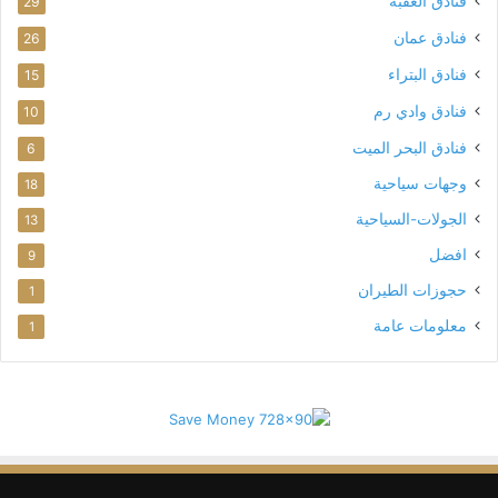
فنادق العقبة
29
فنادق عمان
26
فنادق البتراء
15
فنادق وادي رم
10
فنادق البحر الميت
6
وجهات سياحية
18
الجولات-السياحية
13
افضل
9
حجوزات الطيران
1
معلومات عامة
1