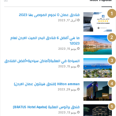
ا
ن
فنادق عمان ٥ نجوم الموصى بها 2023
ب
ا
أبريل 17, 2023
ل
ا
ر
ما هي أفضل 6 فنادق البحر الميت الاردن لعام
د
2023؟
ن
يونيو 15, 2023
(
د
السياحة في العقبة|أماكن سياحية+أفضل الفنادق
ل
يونيو 15, 2023
ي
ل
ش
Hilton amman [فندق هيلتون عمان الاردن]
ا
يونيو 29, 2023
م
ل
2
فندق براتوس العقبة [BRATUS Hotel Aqaba]
0
يونيو 13, 2023
2