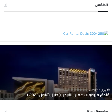
ث
الطقس
ع
ن
:
AMMAN WEATHER
ف
ن
د
ق
ف
ي
ر
م
و
أبريل 17, 2023
فندق فيرمونت عمان بالاردن ( دليل شامل 2023 )
ن
ت
ع
Most Popular
م