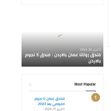
ف
ن
د
ق
ر
و
ت
أبريل 30, 2023
ا
فندق روتانا عمان بالاردن : فندق 5 نجوم
ن
بالاردن
ا
ع
م
ا
ن
Most Popular
ب
ا
فنادق عمان ٥ نجوم
ل
الموصى بها 2023
ا
ر
أبريل 17, 2023