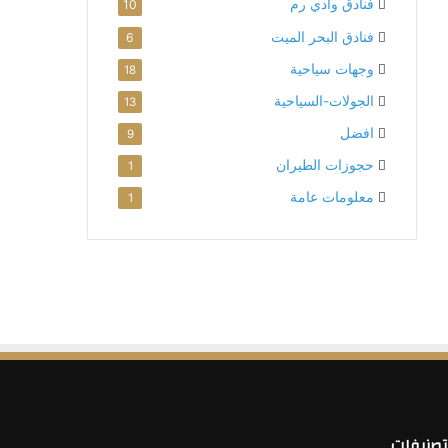
فنادق وادي رم
10
فنادق البحر الميت
6
وجهات سياحية
18
الجولات-السياحية
13
افضل
9
حجوزات الطيران
1
معلومات عامة
1
تصنيفات