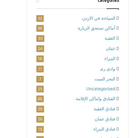
Categories
السياحة في الاردن
32
أماكن تستحق الزيارة
88
العقبة
30
عمان
24
البتراء
16
وادي رم
11
البحر الميت
7
Uncategorized
25
الفنادق واماكن الإقامة
86
فنادق العقبة
29
فنادق عمان
26
فنادق البتراء
15