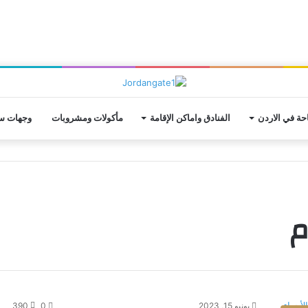
حة في الاردن
الفنادق واماكن الإقامة
مأكولات ومشروبات
وجهات سي
م
يونيو 15, 2023
0
390