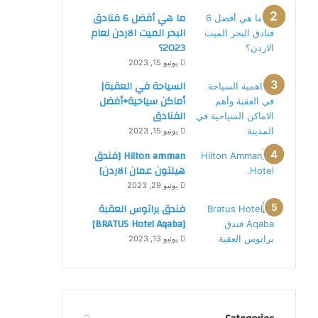
د
ما هي أفضل 6 فنادق
ن
البحر الميت الاردن لعام
:
2023؟
ف
يونيو 15, 2023
ن
د
السياحة في العقبة|
ق
أماكن سياحية+أفضل
5
الفنادق
ن
يونيو 15, 2023
ج
Hilton amman [فندق
و
هيلتون عمان الاردن]
م
ب
يونيو 29, 2023
ا
فندق براتوس العقبة
ل
[BRATUS Hotel Aqaba]
ا
يونيو 13, 2023
ر
د
ن