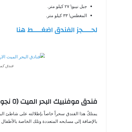
جبل نيبو\ ٢٧ كيلو متر.
المغطس\ ٣٣ كيلو متر.
لحــــجز الفندق اضغــــط هنا
فندق كمب
فندق موفنبيك البحر الميت (٥ نجوم)
يمتلكُ هذا الفندق سحراً خاصاً بإطلالته على شاطئ الب
بالإضافة إلى مسابحه المتعددة وتلك الخاصة بالأطفال 