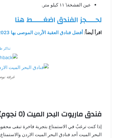
عين الفشخة\ ١١ كيلو متر.
لحــــجز الفندق اضغـــــط هنا
اقرأ أيضاً:
أفضل فنادق العقبة الأردن الموصى بها 2023
تذاكر ط
غرفة نوم 
فندق ماريوت البحر الميت (٥ نجوم)
إذا كنت ترغبُ في الاستمتاع بتجربة فاخرة تبقى محفو
البحر الميت أحد فنادق البحر الميت الاردن والاستمت