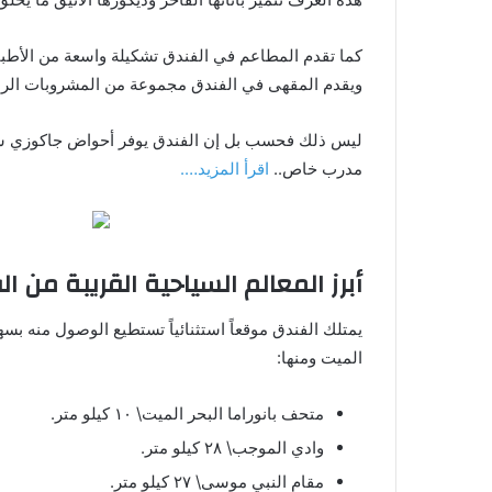
كما تقدم المطاعم في الفندق تشكيلة واسعة من الأطباق 
ويقدم المقهى في الفندق مجموعة من المشروبات الراقي
ليس ذلك فحسب بل إن الفندق يوفر أحواض جاكوزي ساخ
مدرب خاص..
اقرأ المزيد….
أبرز المعالم السياحية القريبة من ا
يمتلك الفندق موقعاً استثنائياً تستطيع الوصول منه بسه
الميت ومنها:
متحف بانوراما البحر الميت\ ١٠ كيلو متر.
وادي الموجب\ ٢٨ كيلو متر.
مقام النبي موسى\ ٢٧ كيلو متر.