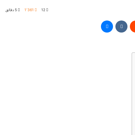
12
1٬361
5 دقائق
‏Reddit
‏VKontakte
ماسنجر