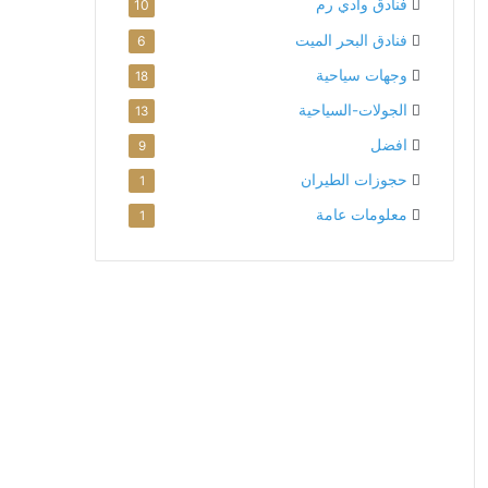
فنادق وادي رم
10
فنادق البحر الميت
6
وجهات سياحية
18
الجولات-السياحية
13
افضل
9
حجوزات الطيران
1
معلومات عامة
1