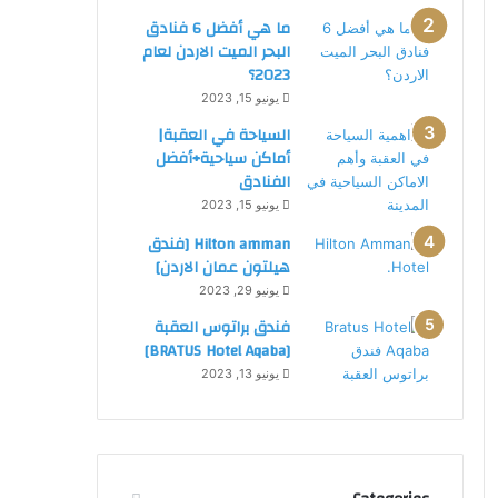
د
ما هي أفضل 6 فنادق
ن
البحر الميت الاردن لعام
:
2023؟
ف
يونيو 15, 2023
ن
د
السياحة في العقبة|
ق
أماكن سياحية+أفضل
5
الفنادق
ن
يونيو 15, 2023
ج
Hilton amman [فندق
و
هيلتون عمان الاردن]
م
ب
يونيو 29, 2023
ا
فندق براتوس العقبة
ل
[BRATUS Hotel Aqaba]
ا
يونيو 13, 2023
ر
د
ن