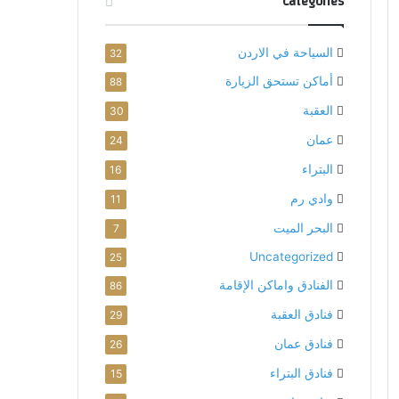
Categories
السياحة في الاردن
32
أماكن تستحق الزيارة
88
العقبة
30
عمان
24
البتراء
16
وادي رم
11
البحر الميت
7
Uncategorized
25
الفنادق واماكن الإقامة
86
فنادق العقبة
29
فنادق عمان
26
فنادق البتراء
15