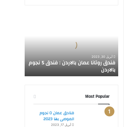
ف
ن
د
ق
ر
و
ت
أبريل 30, 2023
ا
فندق روتانا عمان بالاردن : فندق 5 نجوم
ن
بالاردن
ا
ع
م
ا
ن
Most Popular
ب
ا
فنادق عمان ٥ نجوم
ل
الموصى بها 2023
ا
ر
أبريل 17, 2023