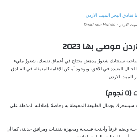
ردن- Dead sea Hotels
ياحية سينتابك شعورٌ مدهش يختلج في أعماقِ نفسك، شعورٌ مليء
لجبال البعيدة في الأفق، وبوجود أماكن الإقامة المتمثلة في الفنادق
 الميت الاردن:
م)
ه سيسحرك بجمال الطبيعة المحيطة به وخاصةً بإطلالته المذهلة على
حية ويضم غرفاً وأجنحة فسيحة ومجهزة بتقنيات ومرافق حديثة، كما أن
جواً من المثالية والراحة الفائقة.