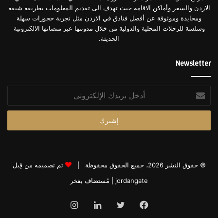
الاردن والسفر وأماكن الاقامة حيث تهدف الى تقديم المعلومات بطريقة شيقة
فندق شيراتون عمّان
(٥ نجوم)
ومحايدة وموثوقة عن أفضل فنادق في الاردن مثل تجربة حجوزات سهلة
وسلسة للرحلات المحلية والدولية من خلال مدونتها عبر منصاتها الالكترونية
الحديثة.
Newsletter
أدخل
بريدك
الإلكتروني
© حقوق النشر 2026، جميع الحقوق محفوظة |
تم تصميمه من قِبل
فندق شيراتون عمان
jordangate
| مُستضاف بفخر
يعد فندق الشيراتون في عمّان واحداً من أفضل سلسلة فنادق
فيسبوك
تويتر
لينكدإن
انستقرام
ماريوت العالمية في الأردن، ويتفرّد في تصميمه الفاخر وموقعه