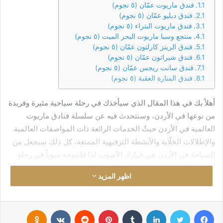
فندق ماريوت عمّان (٥ نجوم)
فندق دبليو عمّان (٥ نجوم)
فندق ماريوت البتراء (٥ نجوم)
منتجع وسبا ماريوت البحر الميت (٥ نجوم)
فندق الريتز كارلتون عمّان (٥ نجوم)
فندق شيراتون عمّان (٥ نجوم)
فندق سانت ريجس عمّان (٥ نجوم)
فندق المنارة العقبة (٥ نجوم)
أهلاً بك في هذا المقال الذي سيأخذك في رحلة سياحية مثيرة وفريدة
من نوعها في الأردن، وسنتحدث فيه عن سلسلة فنادق ماريوت
العالمية في الأردن حيثُ الخدمات الرائعة ذات المواصفات العالمية
والإطلالات الخلّابة والأنشطة الترفيهية الممتعة، كل ذلك سيجعل من
السياحة في الأردن هي خيارك الأصوب لذا فلنتوجه سوياً في رحلةٍ
سياحية نكتشف فيها أفضل فنادق الأردن والمتمثلة في سلسلة
اظهر المزيد
فنادق ماريوت العالمية في الأردن.
اكتشف افضل اسعار الفنادق - خصومات مميزه-
فيسبوك
تويتر
لينكدإن
‏Tumblr
بينتيريست
‏Reddit
‏VKontakte
Odnoklassniki