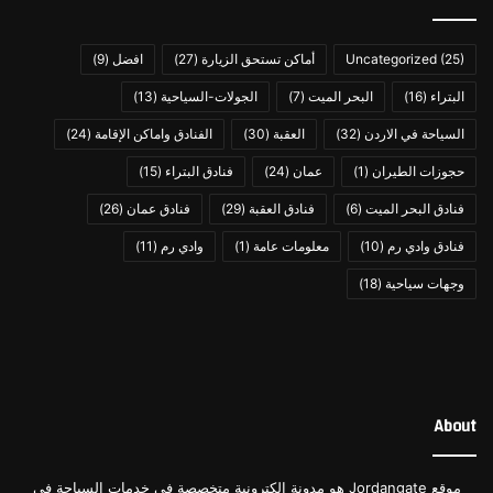
يقع الفندق في عبدون وتحديداً في شارع زهران بالعاصمة الأردنية
عمّان، ويتميز بتصميم داخلي مذهل يمزج بين الأناقة العصرية وبين
(25)
Uncategorized
أماكن تستحق الزيارة
(27)
افضل
(9)
الأصالة الأردنية القديمة المتمثلة في تراثه المتجذر.
البتراء
(16)
البحر الميت
(7)
الجولات-السياحية
(13)
السياحة في الاردن
(32)
العقبة
(30)
الفنادق واماكن الإقامة
(24)
كما تتوفر في الفندق غرف وأجنحة فاخرة جداً مجهزة بتقنيات
ومرافق حديثة ومفروشات أنيقة، بما في ذلك نوافذ عريضة تمتد من
حجوزات الطيران
(1)
عمان
(24)
فنادق البتراء
(15)
الأرض وحتى السقف لإطلالة ساحرة على المدينة.
فنادق البحر الميت
(6)
فنادق العقبة
(29)
فنادق عمان
(26)
فنادق وادي رم
(10)
معلومات عامة
(1)
وادي رم
(11)
وعلاوةً على ذلك يقدم لك الفندق تشكيلة من الأطباق اللذيذة في
مطاعمه وباراته الراقية، بالإضافة إلى أنه يضم منتجعاً صحياً مجهزاً
وجهات سياحية
(18)
وفق أعلى المعايير.
اقرأ المزيد عن فندق الريتز كارلتون عمّان
من هنا
.
About
موقع Jordangate هو مدونة الكترونية متخصصة في خدمات السياحة في