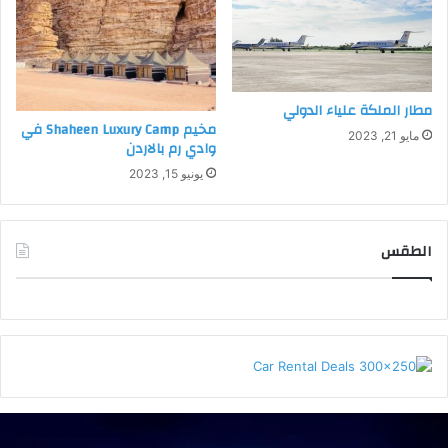
مطار الملكة علياء الدولي
مخيم Shaheen Luxury Camp في
تذاكر طيران رخيصة - افضل الاسعار -
مايو 21, 2023
وادي رم بالاردن
يونيو 15, 2023
فندق ماريوت البتراء
(٥ نجوم)
الطقس
AMMAN WEATHER
ف
ن