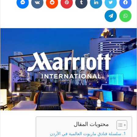
س
ل
واتساب
تيلقرام
ب
ر
ي
د
ا
إ
ل
ك
ت
ر
و
ن
ي
ا
محتويات المقال
سلسلة فنادق ماريوت العالمية في الأردن