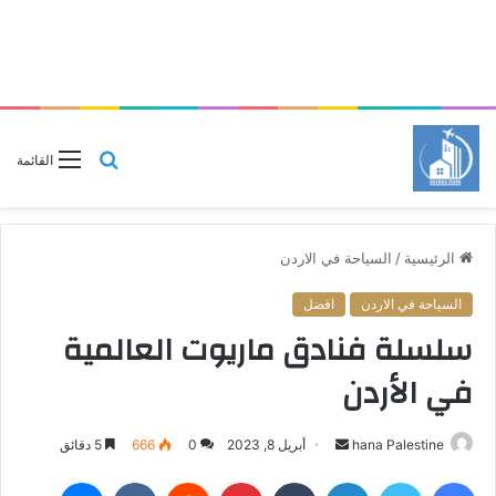
بحث
القائمة
عن
الرئيسية
/
السياحة في الاردن
السياحة في الاردن
افضل
سلسلة فنادق ماريوت العالمية
في الأردن
hana Palestine
أ
أبريل 8, 2023
0
666
5 دقائق
ر
فيسبوك
تويتر
لينكدإن
‏Tumblr
بينتيريست
‏Reddit
‏VKontakte
ماسنجر