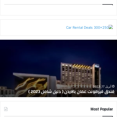
لاسلكي على مدار الساعة.
جناح جونيور:
يقع هذا الجناح في الطابق العلوي أيضاً ويضم
AMMAN WEATHER
غرفة نوم بسرير كبير جداً يتسع لشخصين مع سرير مريح جداً
على شكل أريكة، بالإضافة إلى غرفة معيشة وحمام خاص
وتلفاز كبير وميني بار وإطلالة مميزة على البحر، وتصل مساحة
هذا الجناح إلى ٢٤ متر مربع.
ف
غرف ثلاثية:
تضم ثلاثة أسرة فردية تتسع لثلاثة أشخاص مع
ن
د
حمام خاص بداخل الغرفة ووحدة تكييف وجهاز تلفاز حديث
ق
وميني بار، بالإضافة إلى شرفة خارجية تطل على الجبل ومعالم
ف
المدينة المحيطة، وتصل مساحة هذه الغرف إلى ٢٢ متر مربع.
ي
ر
م
و
أبريل 17, 2023
فندق فيرمونت عمان بالاردن ( دليل شامل 2023 )
ن
ت
ع
اقرأ أيضاً:
فندق توينز بوتيك العقبة Twins Boutique Hotel
Most Popular
م
ا