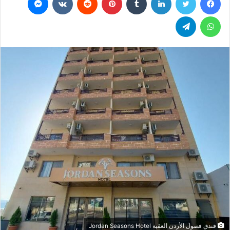
س
ل
واتساب
تيلقرام
ب
ر
ي
د
ا
إ
ل
ك
ت
ر
و
ن
ي
ا
فندق فصول الأردن العقبة Jordan Seasons Hotel