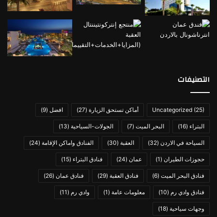
التصنيفات
(25)
Uncategorized
أماكن تستحق الزيارة
(27)
افضل
(9)
مطعم Jordan Seasons Hotel العقبة
البتراء
(16)
البحر الميت
(7)
الجولات-السياحية
(13)
الأنشطة والفعاليات المتاحة في
السياحة في الاردن
(32)
العقبة
(30)
الفنادق واماكن الإقامة
(24)
فندق فصول الاردن العقبة
حجوزات الطيران
(1)
عمان
(24)
فنادق البتراء
(15)
فنادق البحر الميت
(6)
فنادق العقبة
(29)
فنادق عمان
(26)
يقدم لك الفندق مجموعة من الأنشطة والفعاليات المسلية والتي
فنادق وادي رم
(10)
معلومات عامة
(1)
وادي رم
(11)
ستجعل من إقامتك ذكرى مميزة في حياتك، نذكر بعضاً من هذه
الأنشطة:
وجهات سياحية
(18)