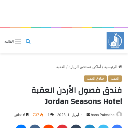
بحث
القائمة
عن
الرئيسية
/
أماكن تستحق الزيارة
/
العقبة
العقبة
فنادق العقبة
فندق فصول الأردن العقبة
Jordan Seasons Hotel
hana Palestine
أ
أبريل 11, 2023
1
737
6 دقائق
ر
فيسبوك
تويتر
لينكدإن
‏Tumblr
بينتيريست
‏Reddit
‏VKontakte
ماسنجر