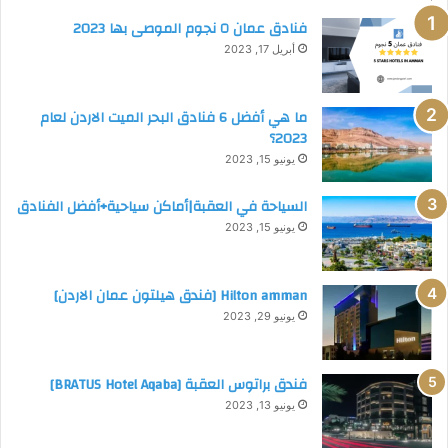
ن
فنادق عمان ٥ نجوم الموصى بها 2023
ب
ا
أبريل 17, 2023
ل
ا
ر
ما هي أفضل 6 فنادق البحر الميت الاردن لعام
د
2023؟
ن
يونيو 15, 2023
(
د
السياحة في العقبة|أماكن سياحية+أفضل الفنادق
ل
يونيو 15, 2023
ي
ل
ش
Hilton amman [فندق هيلتون عمان الاردن]
ا
يونيو 29, 2023
م
غرفة نوم فندق Jordan Seasons Hotel العقبة
ل
2
فندق براتوس العقبة [BRATUS Hotel Aqaba]
0
يونيو 13, 2023
2
3