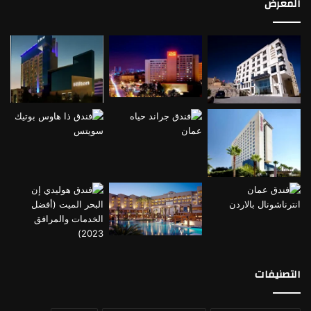
المعرض
فيلا الرئاسية في Cloud7 Residence Ayla Aqab
التقييمات النهائية لفندق Cloud7
Residence Ayla Aqaba
حاز الفندق على تقييمات عالية من ضيوفه بنسبة تقييم وصلت إلى
٤,٦ من أصل ٥ ونال على إعجاب ضيوفه وخاصةً من الأزواج
والعائلات، باعتباره المكان الأمثل للهروب من روتين الحياة اليومي
وقضاء أوقات مليئة بالراحة والرفاهية.
سياسات فندق كلاود سفن ريزيدنس
موعد تسجيل الوصول الساعة ٣ مساءً وموعد تسجيل المغادرة
الساعة ١٢ مساءً.
التصنيفات
يجب إبلاغ إدارة الفندق بموعد وصولك قبل فترة معينة.
يسمح بتسجيل الوصول دون أية قيود على السن.