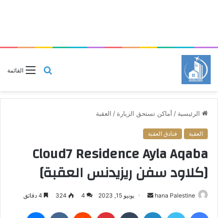
بحث
القائمة
عن
الرئيسية
/
أماكن تستحق الزيارة
/
العقبة
العقبة
فنادق العقبة
Cloud7 Residence Ayla Aqaba
[كلاود سفن ريزيدنس العقبة]
hana Palestine
أ
يونيو 15, 2023
4
324
4 دقائق
ر
فيسبوك
تويتر
لينكدإن
‏Tumblr
بينتيريست
‏Reddit
‏VKontakte
ماسنجر