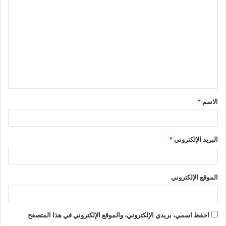
إلى ١٤٠ متر مربع.
ل
جناح دوبلكس راقي يضم غرفتي نوم واحدة منهما تضم سرير
ت
كبير جداً والأخرى تضم سريرين فرديين، ويتسع الجناح لأربعة
أشخاص كما يضم حمام ومطبخ أنيق وشرفة بإطلالة على
ع
المدينة أو الجبل، وتصل مساحة هذا الجناح إلى ٣٣٠ متر مربع.
ل
فلل رئاسية تضم أربع غرف نوم وتتسع من ٨ إلى ١٠ أشخاص،
ي
مع حمام ومطبخ راقي بطاولة طعام وشرفة بإطلالة مذهلة على
ق
البحر، وتصل مساحة هذه الفلل إلى ٥٩٨ متر مربع.
الاسم
*
*
البريد الإلكتروني
*
اقرأ أيضاً:
فندق جراند تالا باي العقبة Grand Tala Bay Resort
الموقع الإلكتروني
Aqaba
احفظ اسمي، بريدي الإلكتروني، والموقع الإلكتروني في هذا المتصفح