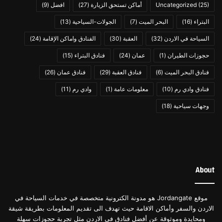
(25)
Uncategorized
أماكن تستحق الزيارة
(27)
افضل
(9)
يمكن إضافة أسرة أطفال بشكل مجاني لمن هم دون ٣
البتراء
(16)
البحر الميت
(7)
الجولات-السياحية
(13)
سنوات.
السياحة في الاردن
(32)
العقبة
(30)
الفنادق واماكن الإقامة
(24)
يحظر الفندق دخول الحيوانات الأليفة.
كما يحظر التدخين داخل الفندق.
حجوزات الطيران
(1)
عمان
(24)
فنادق البتراء
(15)
يتيح الفندق الدفع عبر بطاقات الائتمان المختلفة أو الدفع نقداً
فنادق البحر الميت
(6)
فنادق العقبة
(29)
فنادق عمان
(26)
بشكل مباشر.
فنادق وادي رم
(10)
معلومات عامة
(1)
وادي رم
(11)
وجهات سياحية
(18)
About
موقع Jordangate هو مدونة الكترونية متخصصة في خدمات السياحة في
الاردن والسفر وأماكن الاقامة حيث تهدف الى تقديم المعلومات بطريقة شيقة
ومحايدة وموثوقة عن أفضل فنادق في الاردن مثل تجربة حجوزات سهلة