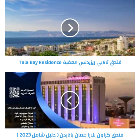
د
ك
ا
ل
إ
ل
ك
ت
ر
فندق تالابي ريزيدنس العقبة Tala Bay Residence
و
ن
ي
Cloud7 Residence Ayla Aqaba
فندق كراون بلازا عمان بالاردن ( دليل شامل 2023 )