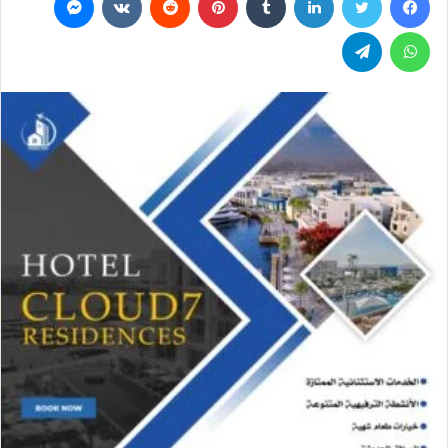
س
ل
واتساب
تيلقرام
ب
ر
ي
د
ا
إ
ل
ك
ت
ر
و
ن
ي
ا