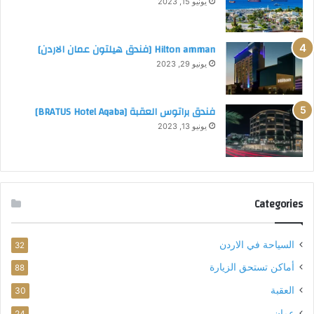
يونيو 15, 2023
ي
تناسب العائلات.
ل
خيارات طعام شهية
: تتوفر في مطعم حتوتة بداخل فندق كلاود
ش
Hilton amman [فندق هيلتون عمان الاردن]
ا
سفن، حيث الاستمتاع بألذ الأطباق العربية التقليدية مع رائحة
يونيو 29, 2023
م
الخبز البلدي المصنوع حالاً، و أشهى أنواع المعجنات
ل
والمخبوزات.
2
فندق براتوس العقبة [BRATUS Hotel Aqaba]
0
يونيو 13, 2023
2
3
)
Categories
السياحة في الاردن
32
أماكن تستحق الزيارة
88
العقبة
30
مقهى فندقCloud7 Residence Ayla Aqaba
عمان
24