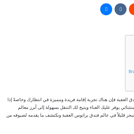
‏Reddit
‏VKontakte
ماسنجر
Bratus Hotel A أحد أفضل فنادق العقبة فإن هناك تجربة إقامة فريدة ومميزة في انتظارك وخاصةً إذا
ائي يوفر عليك العناء ويتيح لك التنقل بسهولة إلى أبرز معالم
نبحر قليلاً في عالم فندق براتوس العقبة ونكتشف ما يقدمه لضيوفه من