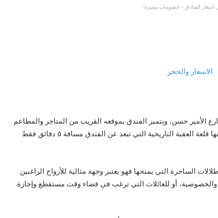
اسعار الفنادق - خصومات مميزه-
رع الأمير حسن، ويتميز الفندق بموقعه القريب من المتاجر والمطاعم
ومراكز التسوق والعديد من المعالم السياحية القريبة منها قلعة العقبة التاريخية التي تبعد عن الفندق مسافة ٥ دقائق فقط
لالات الساحرة التي يمنحها فهو يعتبر وجهة مثالية للأزواج الراغبين
ة والخصوصية، أو للعائلات التي ترغب في قضاء وقت مستقطع وإجازة