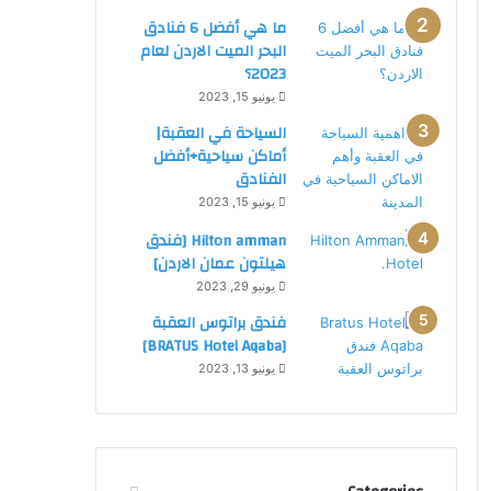
د
ما هي أفضل 6 فنادق
ن
البحر الميت الاردن لعام
:
2023؟
ف
يونيو 15, 2023
ن
د
السياحة في العقبة|
ق
أماكن سياحية+أفضل
5
الفنادق
ن
يونيو 15, 2023
ج
Hilton amman [فندق
و
هيلتون عمان الاردن]
م
ب
يونيو 29, 2023
ا
فندق براتوس العقبة
ل
[BRATUS Hotel Aqaba]
ا
يونيو 13, 2023
ر
د
ن