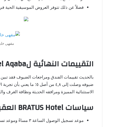
فضلاً عن ذلك تتوفر العروض الموسيقية الحية في
مقهى خارجي el Aqaba
التقييمات النهائية لBratus Hotel Aqaba
ضيوفه وصلت إلى ٤,٨ من أصل ٥
الاستثنائية المميزة ومرافقه الحديثة ونظافة الغرف و
سياسات BRATUS Hotel العقبة
موعد تسجيل الوصول الساعة ٣ مساءً وموعد تسجيل المغادرة الساعة ١٢ مساءً.