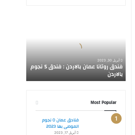
ف
ن
د
ق
ر
و
ت
أبريل 30, 2023
ا
فندق روتانا عمان بالاردن : فندق 5 نجوم
ن
بالاردن
ا
ع
م
ا
ن
Most Popular
ب
ا
فنادق عمان ٥ نجوم
ل
الموصى بها 2023
ا
ر
أبريل 17, 2023