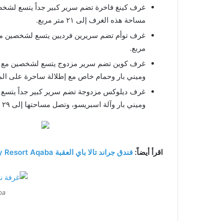
غرف كينغ فاخرة تضم سرير كبير جداً يتسع لشخص
مساحة هذه الغرف إلى ٢١ متر مربع.
مربع.
غرف كوين تضم سرير مزدوج يتسع لشخصين مع مد
وميني بار وحمام خاص مع إطلالة ساحرة على المدينة، و
غرف ديلوكس مزدوجة تضم سرير كبير جداً يتسع 
وميني بار وآلة اسبريسو، وتصل مساحتها إلى ٢٩ متر مربع.
اقرأ أيضاً:
فندق جراند تالا باي العقبة Grand Tala Bay Resort Aqaba
ba