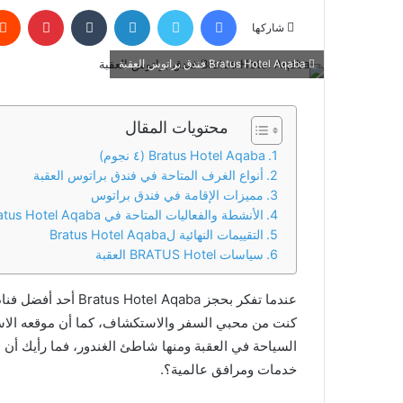
فيسبوك
تويتر
لينكدإن
‏Tumblr
بينتيريست
س
شاركها
ل
ب
Bratus Hotel Aqaba فندق براتوس العقبة
ر
ي
محتويات المقال
د
ا
Bratus Hotel Aqaba (٤ نجوم)
إ
أنواع الغرف المتاحة في فندق براتوس العقبة
ل
مميزات الإقامة في فندق براتوس
الأنشطة والفعاليات المتاحة في Bratus Hotel Aqaba
ك
التقييمات النهائية لBratus Hotel Aqaba
ت
سياسات BRATUS Hotel العقبة
ر
و
عندما تفكر بحجز qaba
ن
كنت من محبي السفر والاستكشاف، كما أن موقعه الاستثن
ي
السياحة في العقبة ومنها شاطئ الغندور، فما رأيك أن 
ا
خدمات ومرافق عالمية؟.