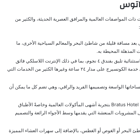
اتوس
كنك التنعم بالخدمات ذات المواصفات العالمية والمرافق العصرية الحديثة، والكثير من
بعد مسافة قليلة من شاطئ البحر والمعالم السياحية الأخرى، ما
لات المذهلة المحيطة به.
يوفر الفندق خدمات مميزة واستثنائية تليق بفندق ٤ نجوم، بما في ذلك الإنترنت اللاسلكي فائق
السرعة ومواقف السيارات الخاصة، بالإضافة إلى خدمة الكونسيرج على مدار ٢٤ ساعة وغيرها الكثير من الخدمات التي
احاتها الواسعة وتصميمها الفريد والراقي، وهي تضم كل ما يمكن أن
تنتظرك في مطعمي Bratus Hotel Aqaba بتجربة أشهى المأكولات العالمية وخاصةً الأطباق
إلى المشروبات المنعشة التي يقدمها وسط الأجواء الرائعة والتصميم
ئ البحر أو الغوص أو الغطس، بالإضافة إلى سهرات العشاء المميزة