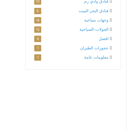
فنادق وادي رم
10
فنادق البحر الميت
6
وجهات سياحية
18
الجولات-السياحية
13
افضل
9
حجوزات الطيران
1
معلومات عامة
1