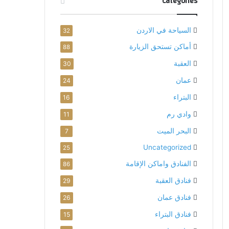
Categories
السياحة في الاردن
32
أماكن تستحق الزيارة
88
العقبة
30
عمان
24
البتراء
16
وادي رم
11
البحر الميت
7
Uncategorized
25
الفنادق واماكن الإقامة
86
فنادق العقبة
29
فنادق عمان
26
فنادق البتراء
15